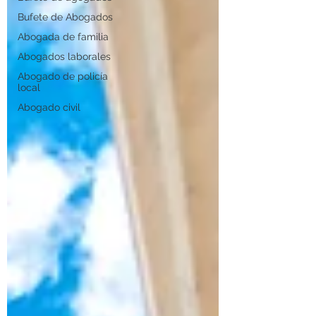
Bufete de Abogados
Abogada de familia
Abogados laborales
Abogado de policía
local
Abogado civil