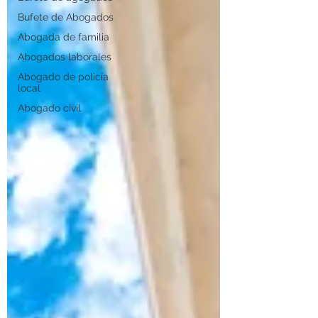
Bufete de Abogados
Abogada de familia
Abogados laborales
Abogado de policía
local
Abogado civil